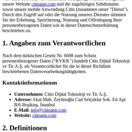
unsere Website
citioapp.com
und die zugehörigen Subdomains
sowie unsere mobile Anwendung Citio (zusammen unser "Dienst").
Durch den Zugriff auf oder die Nutzung unseres Dienstes stimmen
Sie der Erhebung, Speicherung, Nutzung und Offenlegung Ihrer
personenbezogenen Daten wie in dieser Datenschutzerklärung
beschrieben zu.
1. Angaben zum Verantwortlichen
Nach dem türkischen Gesetz Nr. 6698 zum Schutz
personenbezogener Daten ("KVKK") handelt Citio Dijital Teknoloji
ve Tic A.Ş. als Verantwortlicher für die in dieser Richtlinie
beschriebenen Datenverarbeitungstätigkeiten.
Kontaktinformationen
Unternehmen:
Citio Dijital Teknoloji ve Tic A.Ş.
Adresse:
Akat Mah. Zeytinoğlu Cad Selçuklar Sok. Eti Apt
B/6 Beşiktaş, İstanbul
E-Mail:
info@citioapp.com
Website:
citioapp.com
2. Definitionen