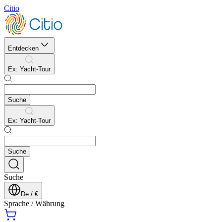
Citio
Entdecken
Ex
:
Yacht-Tour
Suche
Ex
:
Yacht-Tour
Suche
Suche
De
/
€
Sprache
/
Währung