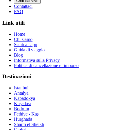
Chat dal vivo
Contattaci
FAQ
Link utili
Home
Chi siamo
Scarica l'app
Guida di viaggio
Blog
Informativa sulla Privacy
Politica di cancellazione e rimborso
Destinazioni
Istanbul
Antalya
Kapadokya
Kuşadası
Bodrum
Fethiye - Kaş
Hurghada
Sharm el Sheikh
Global