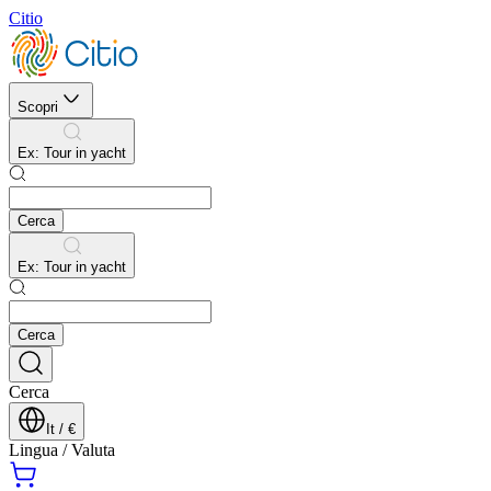
Citio
Scopri
Ex
:
E-Sim
Cerca
Ex
:
E-Sim
Cerca
Cerca
It
/
€
Lingua
/
Valuta