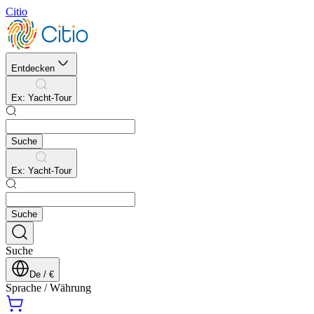
Citio
Entdecken
Ex
:
Yacht-Tour
Suche
Ex
:
Yacht-Tour
Suche
Suche
De
/
€
Sprache
/
Währung