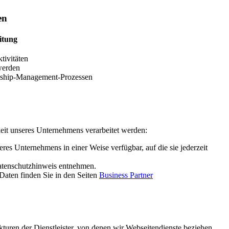
en
itung
ivitäten
werden
nship-Management-Prozessen
it unseres Unternehmens verarbeitet werden:
res Unternehmens in einer Weise verfügbar, auf die sie jederzeit
atenschutzhinweis entnehmen.
Daten finden Sie in den Seiten
Business Partner
kturen der Dienstleister, von denen wir Webseitendienste beziehen,