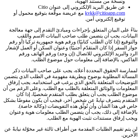
ونسخة من مستند الهوية،
عن طريق البريد الإلكتروني إلى عنوان Citio
kvkk@citioapp.com
مع عريضة موقّعة بتوقيع محمول أو
توقيع إلكتروني آمن.
بناءً على البيان المتعلق بإجراءات ومبادئ التقدم إلى جهة معالجة
البيانات، يجب أن يتضمن طلب صاحب البيانات الاسم واللقب
والتوقيع (إذا كان الطلب كتابيًا) ورقم هوية جمهورية تركيا (أو رقم
جواز السفر إذا كان المتقدّم أجنبيًا) وعنوان السكن أو العمل لإشعار
الرد والبريد الإلكتروني للاتصال (إن وجد) ورقم الهاتف ورقم
الفاكس، بالإضافة إلى معلومات حول موضوع الطلب.
لممارسة الحقوق المحددة أعلاه، يجب على صاحب البيانات ذكر
المسألة المطلوبة بوضوح وبطريقة مفهومة في الطلب الذي يتضمن
التوضيحات المتعلقة بالحق الذي يرغب في استخدامه. يجب إرفاق
المعلومات والوثائق المتعلقة بالطلب مع الطلب. وعلى الرغم من أن
موضوع الطلب يجب أن يتعلق بطلب المتقدم شخصيًا، إذا كان
المتقدم يتصرف نيابةً عن شخص آخر، فيجب أن يكون مفوضًا بشكل
خاص في هذا الشأن وأن تُوثَّق هذه التفويضات (وكالة خاصة).
بالإضافة إلى ذلك، يجب أن يتضمن الطلب معلومات هوية وعنوان
ويجب إرفاق مستندات تثبت الهوية مع الطلب.
لن يتم تقييم الطلبات المقدمة من أطراف ثالثة غير مخوّلة نيابةً عن
الآخرين.