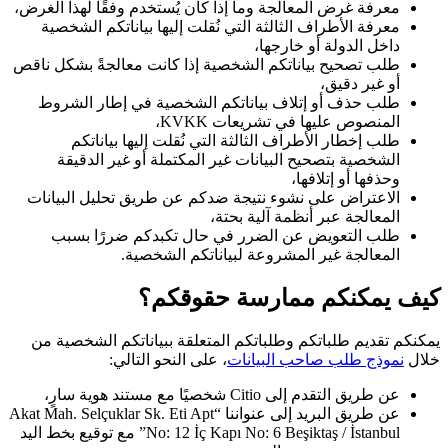
معرفة غرض المعالجة وما إذا كان يُستخدم وفقًا لهذا الغرض،
معرفة الأطراف الثالثة التي نُقلت إليها بياناتكم الشخصية
داخل الدولة أو خارجها،
طلب تصحيح بياناتكم الشخصية إذا كانت معالجةً بشكل ناقص
أو غير دقيق،
طلب حذف أو إتلاف بياناتكم الشخصية في إطار الشروط
المنصوص عليها في تشريعات KVKK،
طلب إخطار الأطراف الثالثة التي نُقلت إليها بياناتكم
الشخصية بتصحيح البيانات غير المكتملة أو غير الدقيقة
وحذفها أو إتلافها،
الاعتراض على نشوء نتيجة ضدكم عن طريق تحليل البيانات
المعالجة عبر أنظمة آلية بحتة،
طلب التعويض عن الضرر في حال تكبدكم ضررًا بسبب
المعالجة غير المشروعة لبياناتكم الشخصية.
كيف يمكنكم ممارسة حقوقكم؟
يمكنكم تقديم طلباتكم وطلباتكم المتعلقة ببياناتكم الشخصية من
خلال
نموذج طلب صاحب البيانات
، على النحو التالي:
عن طريق التقدم إلى Citio شخصيًا مع مستند هوية سارٍ،
عن طريق البريد إلى عنواننا “Akat Mah. Selçuklar Sk. Eti Apt
No: 12 İç Kapı No: 6 Beşiktaş / İstanbul” مع توقيع بخط اليد