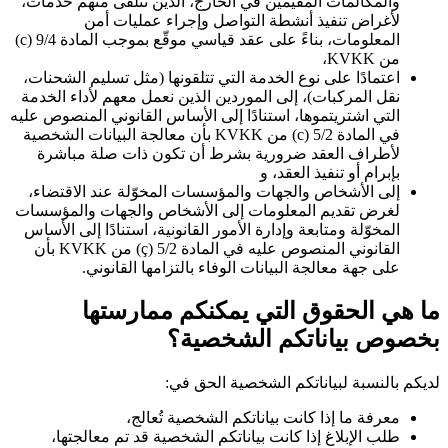
والمكالمات المقيمين في الخارج، الذين نتلقى منهم خدمات،
لأغراض تنفيذ أنشطة التواصل وإجراء عمليات أمن
المعلومات، بناءً على عقد قياسي موقّع بموجب المادة 9/4 (c)
من KVKK،
اعتمادًا على نوع الخدمة التي تتلقونها (مثل تسليم الشحنات،
نقل المركبات)، إلى الموردين الذين نعمل معهم لأداء الخدمة
التي اشتريتموها، استنادًا إلى الأساس القانوني المنصوص عليه
في المادة 5/2 (c) من KVKK بأن معالجة البيانات الشخصية
لأطراف العقد ضرورية بشرط أن تكون ذات صلة مباشرة
بإبرام أو تنفيذ العقد، و
إلى الأشخاص والجهات والمؤسسات المخوّلة عند الاقتضاء،
لغرض تقديم المعلومات إلى الأشخاص والجهات والمؤسسات
المخوّلة ومتابعة وإدارة الأمور القانونية، استنادًا إلى الأساس
القانوني المنصوص عليه في المادة 5/2 (ç) من KVKK بأن
على جهة معالجة البيانات الوفاء بالتزامها القانوني.
ما هي الحقوق التي يمكنكم ممارستها
بخصوص بياناتكم الشخصية؟
لديكم بالنسبة لبياناتكم الشخصية الحق في:
معرفة ما إذا كانت بياناتكم الشخصية تُعالج،
طلب الإبلاغ إذا كانت بياناتكم الشخصية قد تم معالجتها،